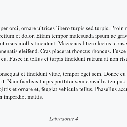
per orci, ornare ultrices libero turpis sed turpis. Proi
retium et dolor. Etiam tempor malesuada ipsum ac gravid
t risus mollis tincidunt. Maecenas libero lectus, consec
venenatis eleifend. Cras placerat rhoncus rhoncus. Fusc
u. Fusce in tellus et turpis tincidunt rutrum at non ris
nsequat et tincidunt vitae, tempor eget sem. Donec eu o
. Nam facilisis turpis porttitor sem convallis tempus. 
gittis et ornare et, feugiat vehicula tellus. Phasellus a
en imperdiet mattis.
Labradorite 4