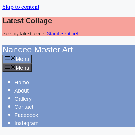
Skip to content
Latest Collage
See my latest piece:
Starlit Sentinel
.
Nancee Moster Art
Menu
Menu
Home
About
Gallery
Contact
Facebook
Instagram